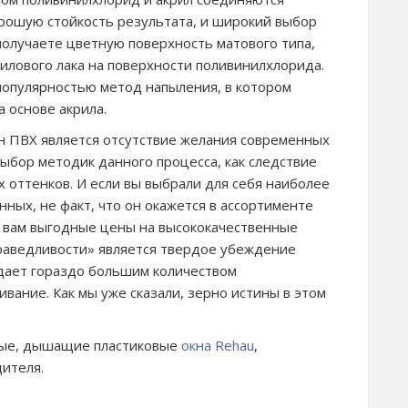
орошую стойкость результата, и широкий выбор
получаете цветную поверхность матового типа,
илового лака на поверхности поливинилхлорида.
популярностью метод напыления, в котором
 основе акрила.
 ПВХ является отсутствие желания современных
ыбор методик данного процесса, как следствие
х оттенков. И если вы выбрали для себя наиболее
ных, не факт, что он окажется в ассортименте
т вам выгодные цены на высококачественные
праведливости» является твердое убеждение
адает гораздо большим количеством
ание. Как мы уже сказали, зерно истины в этом
нные, дышащие пластиковые
окна Rehau
,
ителя.