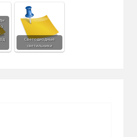
ды
но
ь
под
Светодиодные
светильники