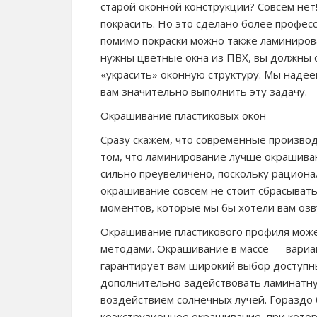
старой оконной конструкции? Совсем нет
покрасить. Но это сделано более професс
помимо покраски можно также ламинирова
нужны цветные окна из ПВХ, вы должны 
«украсить» оконную структуру. Мы наде
вам значительно выполнить эту задачу.
Окрашивание пластиковых окон
Сразу скажем, что современные производ
том, что ламинирование лучше окрашива
сильно преувеличено, поскольку рационал
окрашивание совсем не стоит сбрасывать
моментов, которые мы бы хотели вам озв
Окрашивание пластикового профиля мож
методами. Окрашивание в массе — вариа
гарантирует вам широкий выбор доступн
дополнительно задействовать ламинатну
воздействием солнечных лучей. Гораздо
коэкструзионное окрашивание, при кото