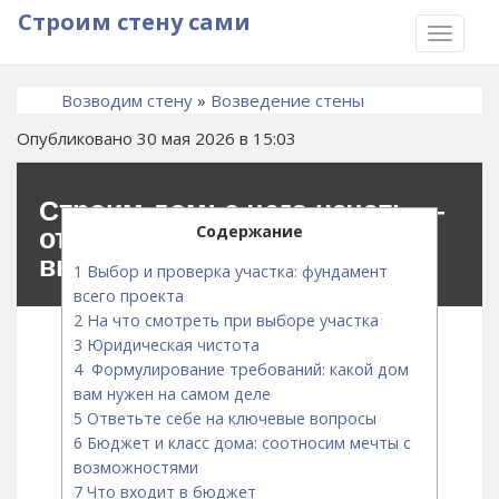
Строим стену сами
TOGGLE
NAVIGA
Возводим стену
»
Возведение стены
Опубликовано 30 мая 2026 в 15:03
Строим дом: с чего начать —
Содержание
от участка и проекта до
выбора подрядчика
1
Выбор и проверка участка: фундамент
всего проекта
2
На что смотреть при выборе участка
3
Юридическая чистота
4
Формулирование требований: какой дом
вам нужен на самом деле
5
Ответьте себе на ключевые вопросы
6
Бюджет и класс дома: соотносим мечты с
возможностями
7
Что входит в бюджет