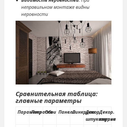
Видимость неровностей
: При
неправильном монтаже видны
неровности
Сравнительная таблица:
главные параметры
Параметр
Покраска
Обои
Панели
Линкруст
Декор.
Декор.
штукатурка
кирпич