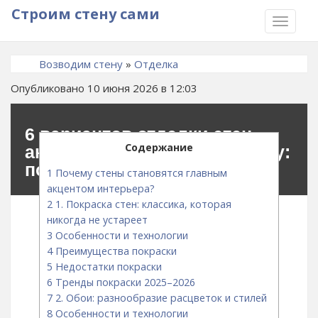
Строим стену сами
TOGGLE
NAVIGA
Возводим стену
»
Отделка
Опубликовано 10 июня 2026 в 12:03
6 вариантов отделки стен,
Содержание
актуальных в 2025–2026 году:
полное сравнение
1
Почему стены становятся главным
акцентом интерьера?
2
1. Покраска стен: классика, которая
никогда не устареет
3
Особенности и технологии
4
Преимущества покраски
5
Недостатки покраски
6
Тренды покраски 2025–2026
7
2. Обои: разнообразие расцветок и стилей
8
Особенности и технологии