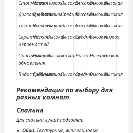
Стоимость
Низкая
Низкая
Высокая
Высокая
Высокая
Высокая
Долговечность
Средняя
Низкая
Средняя
Высокая
Высокая
Высокая
Тактильность
Низкая
Низкая
Высокая
Высокая
Высокая
Высокая
Скрытие
Низкая
Высокая
Высокая
Средняя
Высокая
Низкая
неровностей
Простота
Высокая
Высокая
Низкая
Низкая
Низкая
Низкая
обновления
Водостойкость
Средняя
Низкая
Высокая
Средняя
Высокая
Высокая
Рекомендации по выбору для
разных комнат
Спальня
Для спальни лучше подходят:
Обои
: Текстурные, флизелиновые —