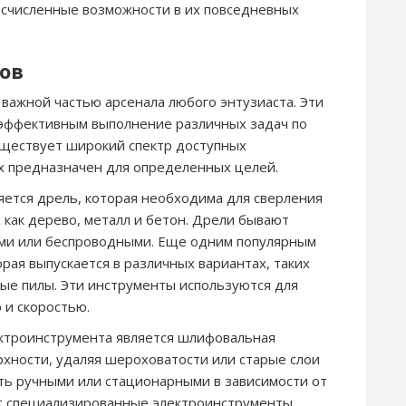
есчисленные возможности в их повседневных
ов
важной частью арсенала любого энтузиаста. Эти
эффективным выполнение различных задач по
уществует широкий спектр доступных
х предназначен для определенных целей.
яется дрель, которая необходима для сверления
 как дерево, металл и бетон. Дрели бывают
ыми или беспроводными. Еще одним популярным
рая выпускается в различных вариантах, таких
ные пилы. Эти инструменты используются для
 и скоростью.
ктроинструмента является шлифовальная
рхности, удаляя шероховатости или старые слои
ь ручными или стационарными в зависимости от
ют специализированные электроинструменты,