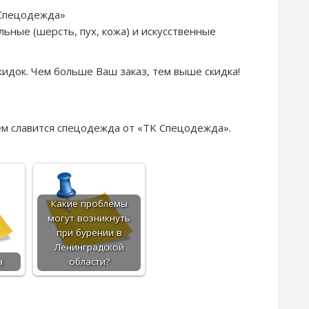
 Спецодежда»
ьные (шерсть, пух, кожа) и искусственные
кидок. Чем больше Ваш заказ, тем выше скидка!
ем славится спецодежда от «TK Спецодежда».
Какие проблемы
могут возникнуть
при бурении в
Ленинградской
а
области?