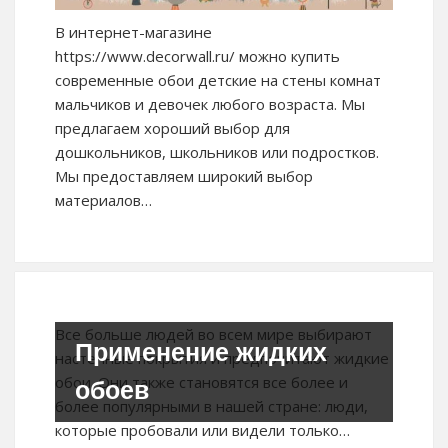
В интернет-магазине
https://www.decorwall.ru/ можно купить
современные обои детские на стены комнат
мальчиков и девочек любого возраста. Мы
предлагаем хороший выбор для
дошкольников, школьников или подростков.
Мы предоставляем широкий выбор
материалов…
Все больше людей во всем мире выбирают
Применение жидких
настенные покрытия и предпочитают жидкие
обои. Они также становятся все более и
обоев
более популярными в нашей стране: люди,
которые пробовали или видели только…