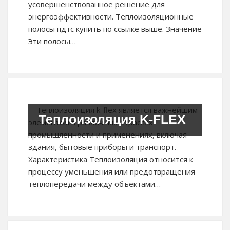
усовершенствованное решение для
энергоэффективности. Теплоизоляционные
полосы пдтс купить по ссылке выше. Значение
Эти полосы…
Теплоизоляция k-flex является важнейшим
Теплоизоляция K-FLEX
элементом в различных отраслях
промышленности и применениях, включая
здания, бытовые приборы и транспорт.
Характеристика Теплоизоляция относится к
процессу уменьшения или предотвращения
теплопередачи между объектами…