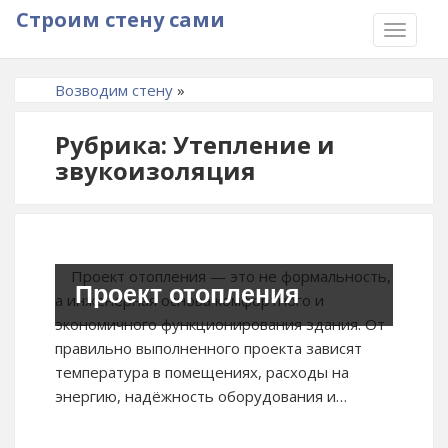
Строим стену сами
TOGGLE
NAVIGA
Возводим стену
»
Рубрика: Утепление и
звукоизоляция
Проект отопления — это не формальность,
Проект отопления
а инженерная основа комфортного и
экономичного функционирования здания. От
правильно выполненного проекта зависят
температура в помещениях, расходы на
энергию, надёжность оборудования и…