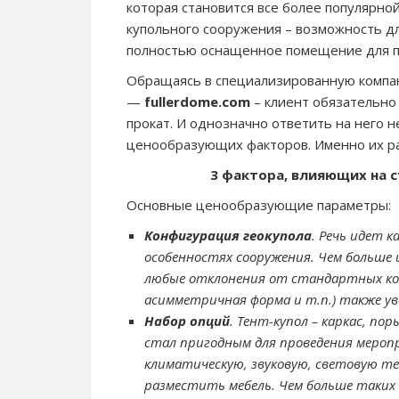
которая становится все более популярной 
купольного сооружения – возможность дл
полностью оснащенное помещение для п
Обращаясь в специализированную компан
—
fullerdome.com
– клиент обязательно 
прокат. И однозначно ответить на него 
ценообразующих факторов. Именно их ра
3 фактора, влияющих на 
Основные ценообразующие параметры:
Конфигурация геокупола
. Речь идет к
особенностях сооружения. Чем больше 
любые отклонения от стандартных ко
асимметричная форма и т.п.) также у
Набор опций
. Тент-купол – каркас, п
стал пригодным для проведения мероп
климатическую, звуковую, световую те
разместить мебель. Чем больше таких