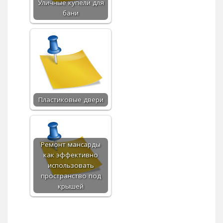
Уличные купели для
бани
Пластиковые двери
Ремонт мансарды
как эффективно
использовать
пространство под
крышей