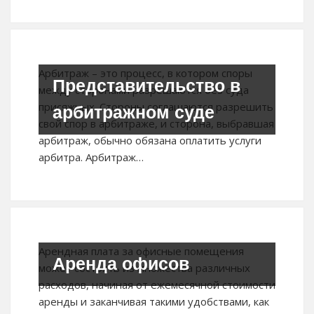
Арбитраж – это процесс, в котором споры
Представительство в
между сторонами разрешаются без суда
присяжных. Стороны соглашаются разрешить
арбитражном суде
свой спор в арбитраже, и сторона, выбравшая
арбитраж, обычно обязана оплатить услуги
арбитра. Арбитраж…
Арендная плата за офисные помещения
Аренда офисов
может состоять из множества различных
расходов, начиная от ежемесячной стоимости
аренды и заканчивая такими удобствами, как