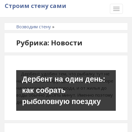
Строим стену сами
TOGGLE
NAVIGA
Возводим стену
»
Рубрика: Новости
Дербент удобен тем, что рыбалку тут не
Дербент на один день:
надо строить вокруг дальней заброски: море
начинается в черте города, и от жилья до
как собрать
воды обычно десять минут. Именно поэтому
рыболовную поездку
день…